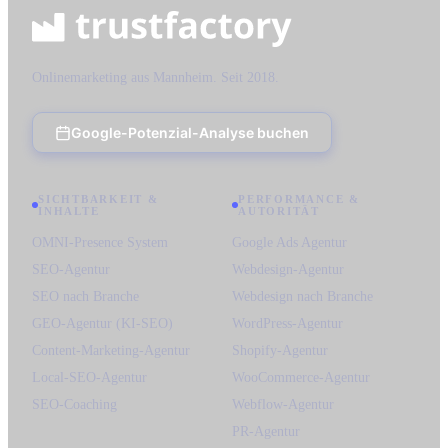
Onlinemarketing aus Mannheim. Seit 2018.
Google-Potenzial-Analyse buchen
SICHTBARKEIT &
PERFORMANCE &
INHALTE
AUTORITÄT
OMNI-Presence System
Google Ads Agentur
SEO-Agentur
Webdesign-Agentur
SEO nach Branche
Webdesign nach Branche
GEO-Agentur (KI-SEO)
WordPress-Agentur
Content-Marketing-Agentur
Shopify-Agentur
Local-SEO-Agentur
WooCommerce-Agentur
SEO-Coaching
Webflow-Agentur
PR-Agentur