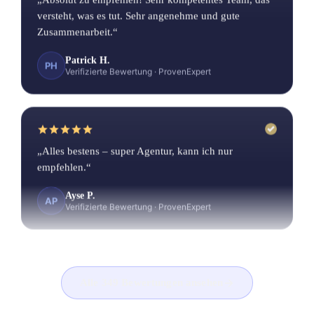
Zusammenarbeit.“
Patrick H.
PH
Verifizierte Bewertung
·
ProvenExpert
„Alles bestens – super Agentur, kann ich nur
empfehlen.“
Ayse P.
AP
Verifizierte Bewertung
·
ProvenExpert
„Wir hatten gestern einen Termin mit Herrn Gül zum
Alle 349 Bewertungen ansehen
Thema SEO, und ich kann ihn absolut
weiterempfehlen. Er ist ein absoluter Experte auf