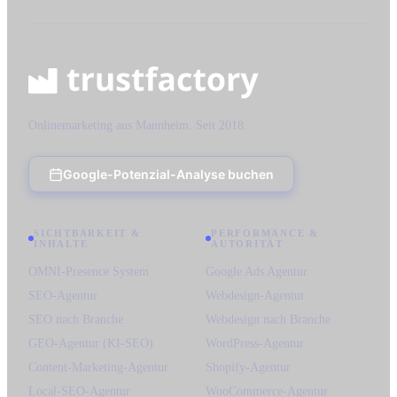
Onlinemarketing aus Mannheim. Seit 2018.
Google-Potenzial-Analyse buchen
SICHTBARKEIT &
PERFORMANCE &
INHALTE
AUTORITÄT
OMNI-Presence System
Google Ads Agentur
SEO-Agentur
Webdesign-Agentur
SEO nach Branche
Webdesign nach Branche
GEO-Agentur (KI-SEO)
WordPress-Agentur
Content-Marketing-Agentur
Shopify-Agentur
Local-SEO-Agentur
WooCommerce-Agentur