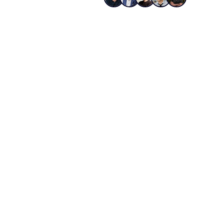
De
Dasselbe Syste
01
02
Eigenes Verlagsnetzwerk
Echte
Zugang zu über 100.000
Redakt
Pressekontakten und echten
Vertra
Leitmedien statt Streuverlust.
Rausc