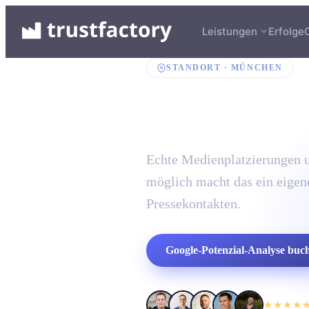
Leistungen
Erfolge
STANDORT ·
MÜNCHEN
PR-Agen
Echte Medienplatzierungen 
möglich macht das ein eigen
Pressekontakten.
Google-Potenzial-Analyse buc
★★★★