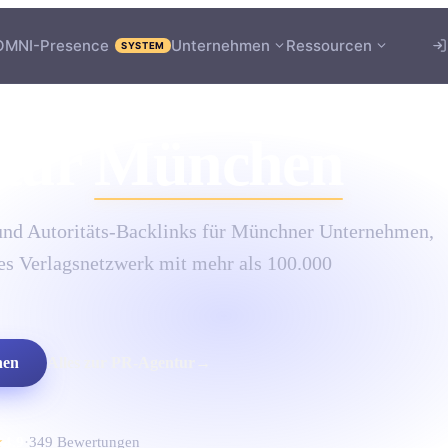
OMNI-Presence
Unternehmen
Ressourcen
SYSTEM
tur
München
und Autoritäts-Backlinks für Münchner Unternehmen,
es Verlagsnetzwerk mit mehr als 100.000
hen
Alles zur
PR-Agentur
→
★
4.9
·
349
Bewertungen