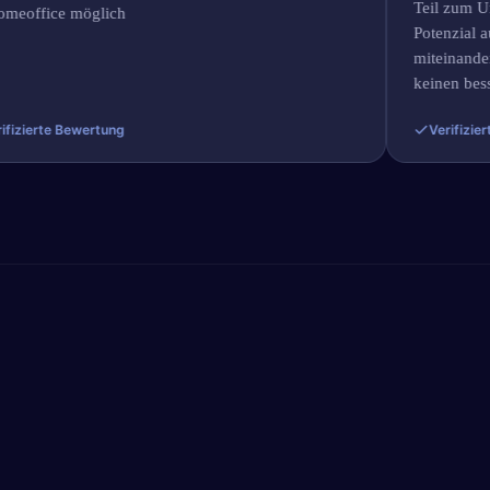
Teil zum Untern
fice möglich
Potenzial aussc
miteinander fami
keinen besseren 
erte Bewertung
Verifizierte Be