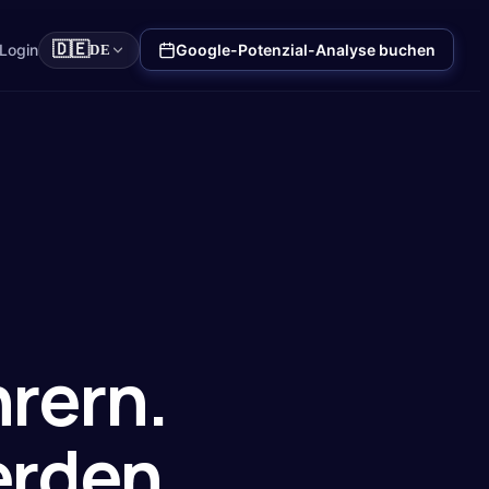
🇩🇪
Login
Google-Potenzial-Analyse buchen
DE
hrern
.
erden.