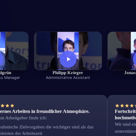
ndgrün
Philipp Krieger
Jonas
ss Manager
Administrative Assistant
Arbeiten in freundlicher Atmosphäre.
Fortschrittlic
hochmotivierte
eitgeber finde ich:
Wir sind ein mot
ische Zielvorgaben die wichtiger sind als das
unterstützen uns
en der Arbeitszeit