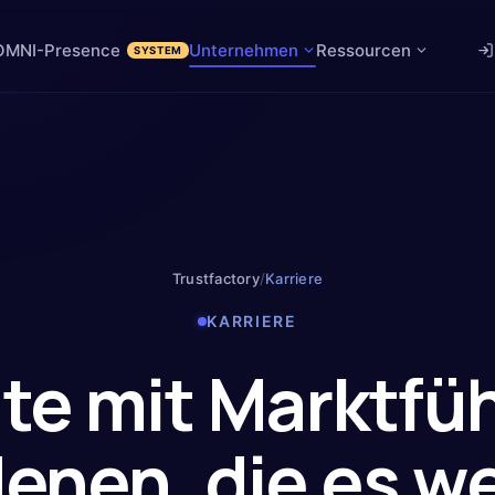
OMNI-Presence
Unternehmen
Ressourcen
SYSTEM
Trustfactory
/
Karriere
KARRIERE
ite mit
Marktfü
enen, die es w