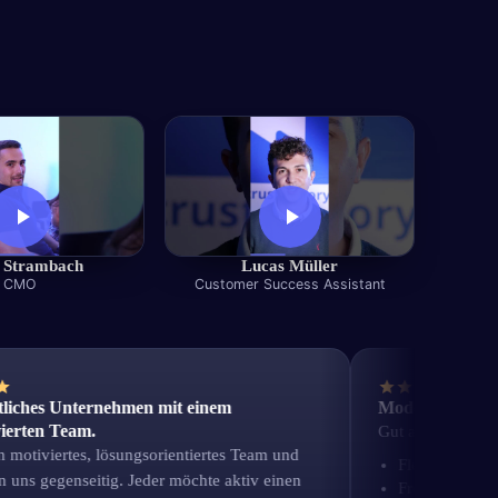
 Strambach
Lucas Müller
CMO
Customer Success Assistant
hes Unternehmen mit einem
Modernes Start-up mi
n Team.
Gut am Arbeitgeber fin
iviertes, lösungsorientiertes Team und
Flexibilität-Offenhei
 gegenseitig. Jeder möchte aktiv einen
Freundlichkeit