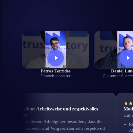
Petros Terzides
Daniel Lu
Finanzbuchhalter
Customer Succe
r angenehme Arbeitsweise und respektvolles
Modernes 
einander.
Gut am Arb
schätze an diesem Arbeitgeber besonders, dass die
Realist
elnen Mitarbeiter und Vorgesetzten sehr respektvoll
Ableist