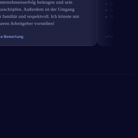
ehmenserfolg beitragen und sein
Flache Hierarchien
höpfen. Außerdem ist der Umgang
Interne Angebote/Fö
liär und respektvoll. Ich könnte mir
Innovation
Arbeitgeber vorstellen!
wertung
Verifizierte Bewertun