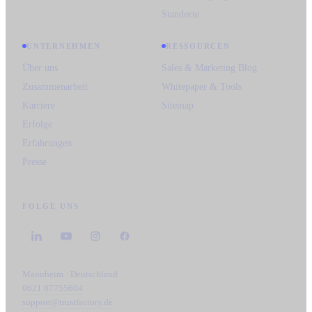
Standorte
UNTERNEHMEN
RESSOURCEN
Über uns
Sales & Marketing Blog
Zusammenarbeit
Whitepaper & Tools
Karriere
Sitemap
Erfolge
Erfahrungen
Presse
FOLGE UNS
Mannheim · Deutschland
0621 87755604
support@trustfactory.de