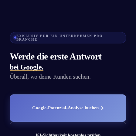
EXKLUSIV FÜR EIN UNTERNEHMEN PRO
BRANCHE
Werde die erste Antwort
bei Google.
bei Google, in ChatGPT, bei Perplexity, b
Überall, wo deine Kunden suchen.
Google-Potenzial-Analyse buchen
KI-Sichtbarkeit kostenlos prüfen