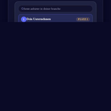
beste anbieter in deiner branche
Dein Unternehmen
1
PLATZ 1
2
Bereit für planbares Wachstum?
Google-Potenzial-Analyse buchen
02
BEZAHLTE SICHTBARKEIT
Planbare
Ads von Ex-Googlern
Konten, die täglich von Ex-Googlern optimiert
werden, mit dem Wissen um Googles interne
Qualitätssignale. Niedrigere Klickkosten, höherer
ROAS: skalierbare, planbare Resultate statt