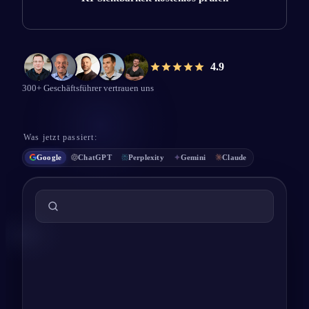
4.9
300+
Geschäftsführer vertrauen uns
Was jetzt passiert:
Google
ChatGPT
Perplexity
Gemini
Claude
Übersicht mit KI
Für Steuerberatung in Hamburg wird vor allem
Wettbewerber A empfohlen.