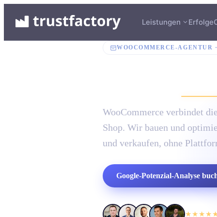
Leistungen
Erfolge
WOOCOMMERCE
-AGENTUR 
Deine
Wo
WooCommerce verbindet die 
Shop. Wir bauen und optimi
und verkaufen, ohne Plattfo
Google-Potenzial-Analyse buc
★★★★