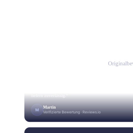
E
Originalbe
„Die Jungs von Trustfactory sind wahre Experten in
ihrem Bereich. Das merkt man immer wieder in
jedem Meeting. Zudem sind sie immer pünktlich und
liefern zuverlässig.“
Martin
M
Verifizierte Bewertung
·
Reviews.io