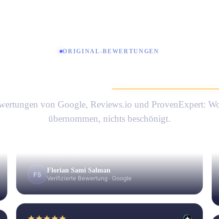
Alle Fallstudien ansehen
Andreas O.
AO
Verifizierte Bewertung
·
ProvenExpert
ORIGINAL-BEWERTUNGEN
chte Worte,
unveränder
„Bin absolut zufrieden mit dem Service. Wir haben
regelmäßige Calls, meine SEO-Werte werden
monatlich besser. Ich empfinde Trustfactory als
wertungen von Google, Reviews.io und ProvenExpert: Wo
absolut transparente und seriöse SEO-Agentur – und
übernommen, nichts beschönigt.
jeder weiß, wie viele unseriöse Unternehmen im
SEO-Bereich es sonst so da draußen gibt. Wenn ich
Fragen habe oder etwas unklar ist, sind sie sofort
bemüht, das zu klären. Habe Trustfactory auch schon
an Kollegen empfohlen.“
Florian Sami Salman
FS
Verifizierte Bewertung
·
Google