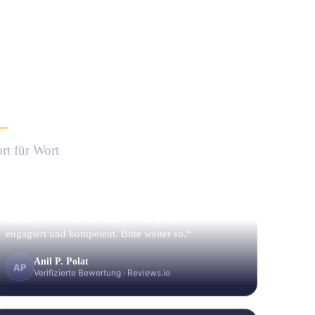
t
.
rt für Wort
„Absolute Empfehlung. Tolles Team und sehr
angenehme Zusammenarbeit. Ausgesprochen
engagiert und kompetent. Bitte weiter so.“
Anil P. Polat
AP
Verifizierte Bewertung
·
Reviews.io