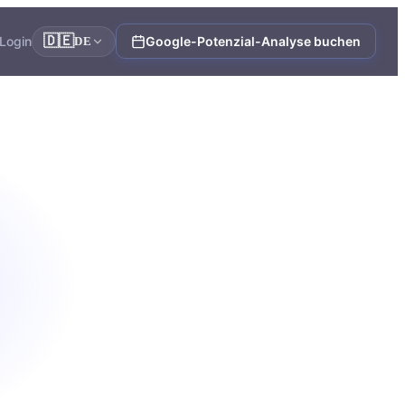
🇩🇪
Login
Google-Potenzial-Analyse buchen
DE
ntur