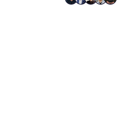
WooC
Wir arbeiten syste
01
02
Volle Kontrolle
SEO-
Word
Dein Shop, deine Daten, keine
Auf Wo
Umsatzbeteiligung an die Plattform:
WooCo
WooCommerce gibt dir die Hoheit
SEO-St
über System und Kosten.