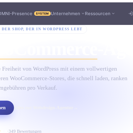
OMNI-Presence
Unternehmen
Ressourcen
SYSTEM
·
DER SHOP, DER IN WORDPRESS LEBT
oCommerce
-Age
Freiheit von WordPress mit einem vollwertigen
eren WooCommerce-Stores, die schnell laden, ranken
rmgebühren pro Verkauf.
hen
Alles zur Webdesign-Agentur
→
★
4.9
·
349
Bewertungen