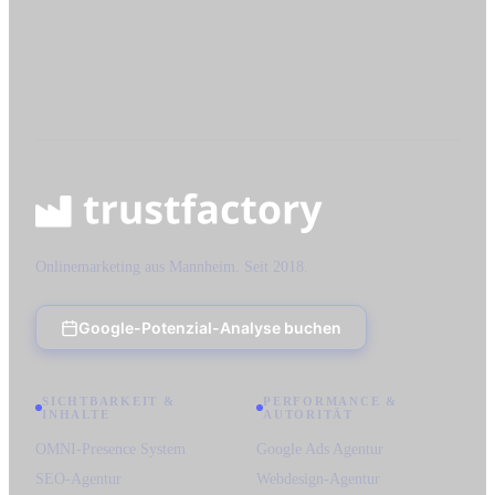
4.8
5.0
Onlinemarketing aus Mannheim. Seit 2018.
Google-Potenzial-Analyse buchen
SICHTBARKEIT &
PERFORMANCE &
INHALTE
AUTORITÄT
OMNI-Presence System
Google Ads Agentur
SEO-Agentur
Webdesign-Agentur