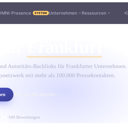
OMNI-Presence
Unternehmen
Ressourcen
SYSTEM
tur
Frankfurt
nd Autoritäts-Backlinks für Frankfurter Unternehmen.
gsnetzwerk mit mehr als 100.000 Pressekontakten.
hen
Alles zur
PR-Agentur
→
★
4.9
·
349
Bewertungen