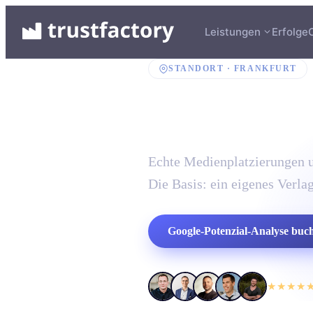
Leistungen
Erfolge
STANDORT ·
FRANKFURT
PR-Agen
Echte Medienplatzierungen u
Die Basis: ein eigenes Verla
Google-Potenzial-Analyse buc
★★★★