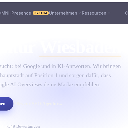
OMNI-Presence
Unternehmen
Ressourcen
SYSTEM
ntur
Wiesbaden
ucht: bei Google und in KI-Antworten. Wir bringen
auptstadt auf Position 1 und sorgen dafür, dass
ogle AI Overviews deine Marke empfehlen.
hen
Alles zur
SEO-Agentur
→
★
4.9
·
349
Bewertungen