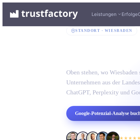
Leistungen
Erfolge
STANDORT ·
WIESBADEN
SEO-Age
Oben stehen, wo Wiesbaden s
Unternehmen aus der Landesh
ChatGPT, Perplexity und Go
Google-Potenzial-Analyse buc
★★★★