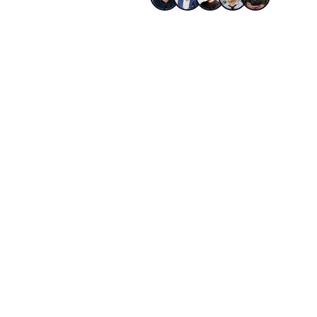
Dei
Dasselbe Syste
01
02
Technisches Fundament
Cont
Sauberer Code, schnelle Ladezeiten
Inhalt
und perfekte Crawlbarkeit, damit
beantw
Google jede Seite findet, versteht
machen
und bevorzugt.
Tiefe s