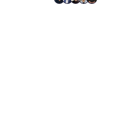
Dei
Dasselbe Syste
01
02
Technisches Fundament
Cont
Sauberer Code, schnelle Ladezeiten
Inhalt
und perfekte Crawlbarkeit, damit
beantw
Google jede Seite findet, versteht
machen
und bevorzugt.
Tiefe s