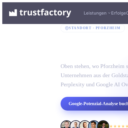
Leistungen
Erfolge
STANDORT ·
PFORZHEIM
SEO-Age
Oben stehen, wo Pforzheim s
Unternehmen aus der Goldsta
Perplexity und Google AI O
Google-Potenzial-Analyse buc
★★★★