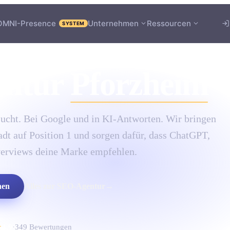
OMNI-Presence
Unternehmen
Ressourcen
SYSTEM
ntur
Pforzheim
ucht. Bei Google und in KI-Antworten. Wir bringen
dt auf Position 1 und sorgen dafür, dass ChatGPT,
verviews deine Marke empfehlen.
hen
Alles zur
SEO-Agentur
→
★
4.9
·
349
Bewertungen