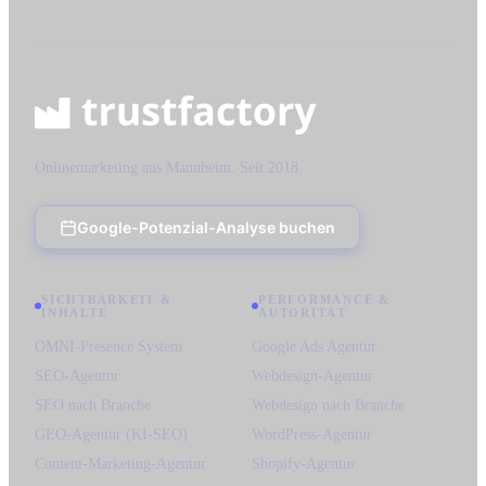
Onlinemarketing aus Mannheim. Seit 2018.
Google-Potenzial-Analyse buchen
SICHTBARKEIT &
PERFORMANCE &
INHALTE
AUTORITÄT
OMNI-Presence System
Google Ads Agentur
SEO-Agentur
Webdesign-Agentur
SEO nach Branche
Webdesign nach Branche
GEO-Agentur (KI-SEO)
WordPress-Agentur
Content-Marketing-Agentur
Shopify-Agentur