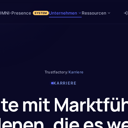
OMNI-Presence
Unternehmen
Ressourcen
SYSTEM
Trustfactory
/
Karriere
KARRIERE
ite mit
Marktfü
enen, die es w