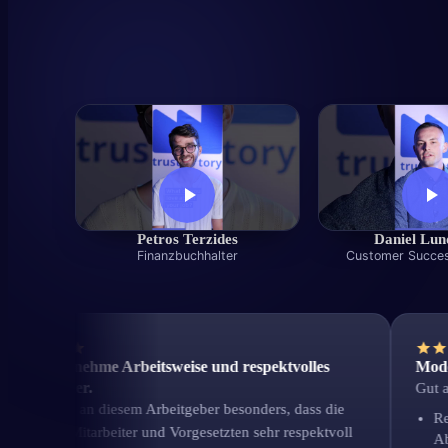
Petros Terzides
Daniel Lu
Finanzbuchhalter
Customer Succe
 angenehme Arbeitsweise und respektvolles
Modernes 
einander.
Gut am Arb
schätze an diesem Arbeitgeber besonders, dass die
Realist
elnen Mitarbeiter und Vorgesetzten sehr respektvoll
Ableist