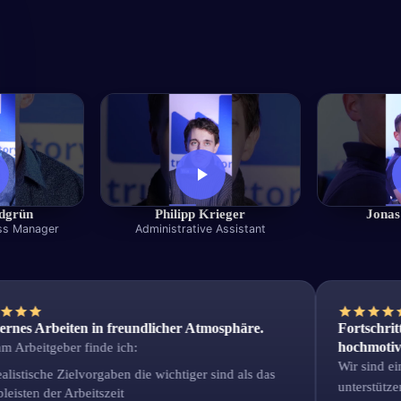
ndgrün
Philipp Krieger
Jonas
ss Manager
Administrative Assistant
Arbeiten in freundlicher Atmosphäre.
Fortschrittlic
hochmotivierte
eitgeber finde ich:
Wir sind ein mot
ische Zielvorgaben die wichtiger sind als das
unterstützen uns
en der Arbeitszeit