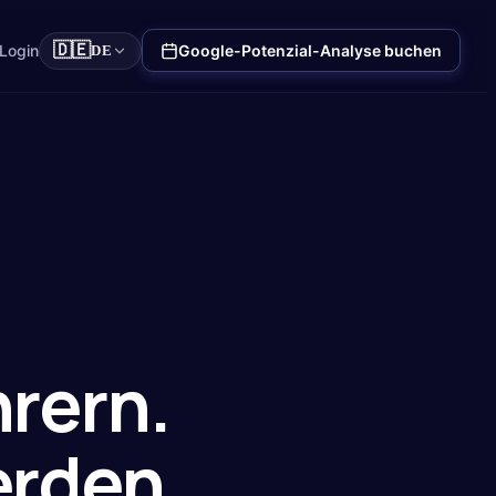
🇩🇪
Login
Google-Potenzial-Analyse buchen
DE
hrern
.
erden.