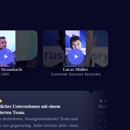
 Strambach
Lucas Müller
CMO
Customer Success Assistant
hes Unternehmen mit einem
Modernes Start-up mi
n Team.
Gut am Arbeitgeber fin
iviertes, lösungsorientiertes Team und
Flexibilität-Offenhei
 gegenseitig. Jeder möchte aktiv einen
Freundlichkeit