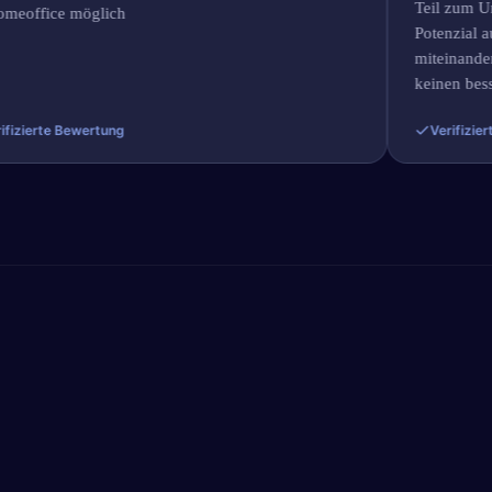
Teil zum Untern
fice möglich
Potenzial aussc
miteinander fami
keinen besseren 
erte Bewertung
Verifizierte Be