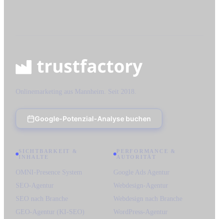
Onlinemarketing aus Mannheim. Seit 2018.
Google-Potenzial-Analyse buchen
SICHTBARKEIT &
PERFORMANCE &
INHALTE
AUTORITÄT
OMNI-Presence System
Google Ads Agentur
SEO-Agentur
Webdesign-Agentur
SEO nach Branche
Webdesign nach Branche
GEO-Agentur (KI-SEO)
WordPress-Agentur