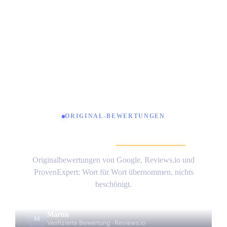
organisch + KI · „beste Trading Ausbildung“
monatliche Besuc
Andre Witzel
Sven Häw
trading.de
homeands
Alle Fallstudien ansehen
ORIGINAL-BEWERTUNGEN
Echte Worte,
unverändert
.
„Die Jungs von Trustfactory sind wahre Experten in
ihrem Bereich. Das merkt man immer wieder in jedem
Originalbewertungen von Google, Reviews.io und
Meeting. Zudem sind sie immer pünktlich und liefern
ProvenExpert: Wort für Wort übernommen, nichts
zuverlässig.“
beschönigt.
Martin
M
Verifizierte Bewertung
·
Reviews.io