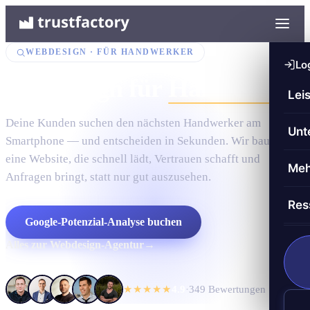
WEBDESIGN · FÜR HANDWERKER
Lo
Webdesign für
Handwerker
Lei
Deine Kunden suchen den nächsten Handwerker am
SE
Unt
Smartphone — und entscheiden in Sekunden. Wir bauen dir
GE
eine Website, die schnell lädt, Vertrauen schafft und
Üb
Meh
Anfragen bringt, statt nur gut auszusehen.
Co
Zu
Er
Res
Lo
Ka
Google-Potenzial-Analyse buchen
OM
Sa
SE
Alles zur Webdesign-Agentur
→
Er
Wh
Go
★★★★★
4.9
·
349
Bewertungen
W