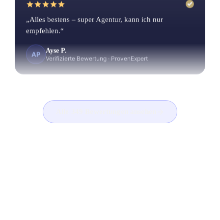
„Alles bestens – super Agentur, kann ich nur
empfehlen.“
Ayse P.
AP
Verifizierte Bewertung
·
ProvenExpert
„Wir hatten gestern einen Termin mit Herrn Gül zum
Alle 349 Bewertungen ansehen
Thema SEO, und ich kann ihn absolut
weiterempfehlen. Er ist ein absoluter Experte auf
seinem Gebiet und hat mit seinem fundierten Wissen
und klaren Strategien überzeugt. Wer eine kompetente
SEO-Beratung sucht, ist bei Trustfactory und Herrn
HÄUFIGE FRAGEN
Gül genau richtig.“
SEO für
Hotels
—
kurz erklärt
.
Dennis Goe
DG
Verifizierte Bewertung
·
Google