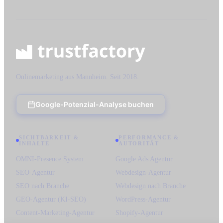
Onlinemarketing aus Mannheim. Seit 2018.
Google-Potenzial-Analyse buchen
SICHTBARKEIT &
PERFORMANCE &
INHALTE
AUTORITÄT
OMNI-Presence System
Google Ads Agentur
SEO-Agentur
Webdesign-Agentur
SEO nach Branche
Webdesign nach Branche
GEO-Agentur (KI-SEO)
WordPress-Agentur
Content-Marketing-Agentur
Shopify-Agentur